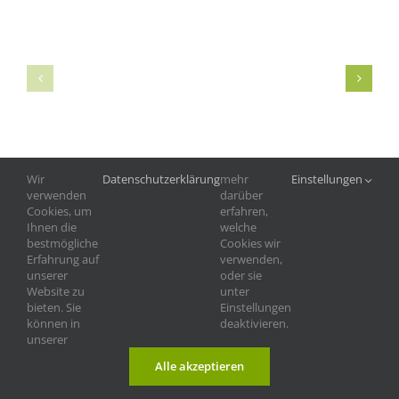
Wir
Datenschutzerklärung
mehr
Einstellungen
verwenden
darüber
Cookies, um
erfahren,
Ihnen die
welche
bestmögliche
Cookies wir
Erfahrung auf
verwenden,
unserer
oder sie
Website zu
unter
bieten. Sie
Einstellungen
©
2026 |
Tierschutzverein Landshut und
Impressum
|
können in
deaktivieren.
Umgebung e.V.
Datenschutz
unserer
Alle akzeptieren