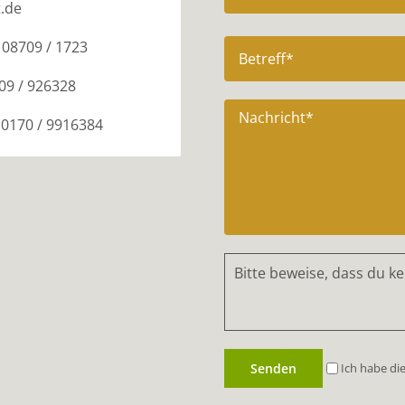
.de
08709 / 1723
09 / 926328
: 0170 / 9916384
Bitte beweise, dass du k
Ich habe di