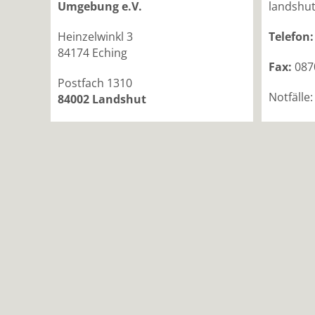
Umgebung e.V.
landshut
Heinzelwinkl 3
Telefon:
84174 Eching
Fax:
087
Postfach 1310
Notfälle
84002 Landshut