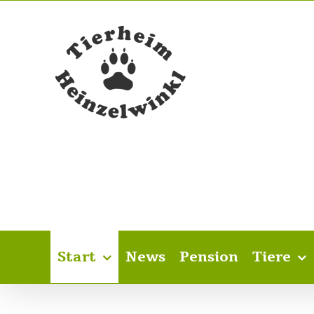
Skip
to
content
Start
News
Pension
Tiere