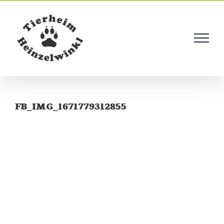
Skip
to
content
FB_IMG_1671779312855