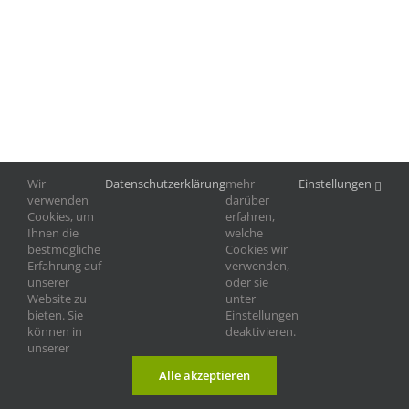
Wir
Datenschutzerklärung
mehr
Einstellungen
verwenden
darüber
Cookies, um
erfahren,
Ihnen die
welche
bestmögliche
Cookies wir
Erfahrung auf
verwenden,
unserer
oder sie
Website zu
unter
©
2026 |
Tierschutzverein Landshut und
Impressum
|
bieten. Sie
Einstellungen
Umgebung e.V.
Datenschutz
können in
deaktivieren.
unserer
Alle akzeptieren