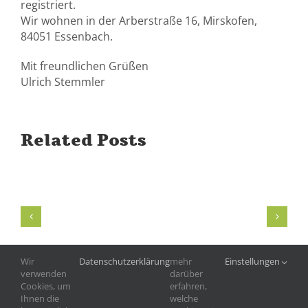
registriert.
Wir wohnen in der Arberstraße 16, Mirskofen,
84051 Essenbach.
Mit freundlichen Grüßen
Ulrich Stemmler
Related Posts
Wir
Datenschutzerklärung
mehr
Einstellungen
verwenden
darüber
Cookies, um
erfahren,
Ihnen die
welche