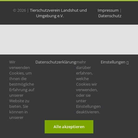
©
2026 |
Tierschutzverein Landshut und
Impressum
|
Umgebung e.V.
Datenschutz
Wir
Datenschutzerklärung
mehr
Einstellungen
verwenden
darüber
Cookies, um
erfahren,
Ihnen die
welche
bestmögliche
Cookies wir
Erfahrung auf
verwenden,
unserer
oder sie
Website zu
unter
bieten. Sie
Einstellungen
können in
deaktivieren.
unserer
Alle akzeptieren