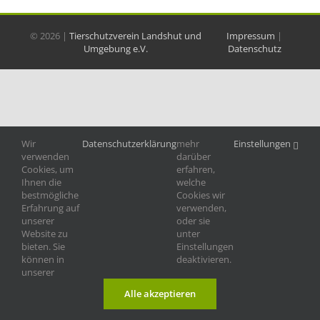
©
2026 |
Tierschutzverein Landshut und
Impressum
|
Umgebung e.V.
Datenschutz
Wir
Datenschutzerklärung
mehr
Einstellungen
verwenden
darüber
Cookies, um
erfahren,
Ihnen die
welche
bestmögliche
Cookies wir
Erfahrung auf
verwenden,
unserer
oder sie
Website zu
unter
bieten. Sie
Einstellungen
können in
deaktivieren.
unserer
Alle akzeptieren