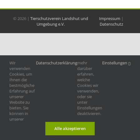
©
2026 |
Tierschutzverein Landshut und
Impressum
|
Umgebung e.V.
Datenschutz
Wir
Datenschutzerklärung
mehr
Einstellungen
verwenden
darüber
Cookies, um
erfahren,
Ihnen die
welche
bestmögliche
Cookies wir
Erfahrung auf
verwenden,
unserer
oder sie
Website zu
unter
bieten. Sie
Einstellungen
können in
deaktivieren.
unserer
Alle akzeptieren