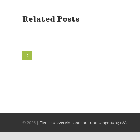
Related Posts
©
2026 |
Tierschutzverein Landshut und Umgebung e.V.