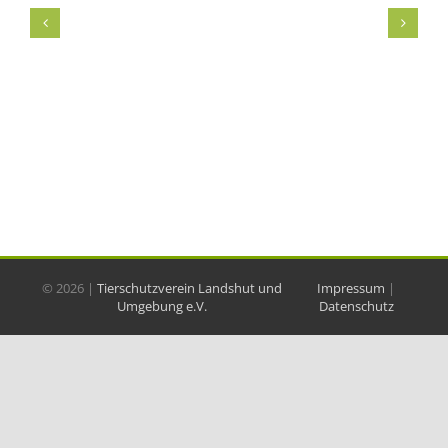
©
2026 |
Tierschutzverein Landshut und
Impressum
|
Umgebung e.V.
Datenschutz