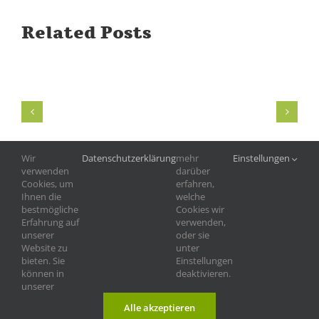
Related Posts
Wir
Datenschutzerklärung
mehr
Einstellungen
verwenden
darüber
Cookies, um
erfahren,
Ihnen die
welche
bestmögliche
Cookies wir
Erfahrung auf
verwenden,
unserer
oder sie
Website zu
unter
bieten. Sie
Einstellungen
können in
deaktivieren.
unserer
©
2026 |
Tierschutzverein Landshut und
Impressum
|
Alle akzeptieren
Umgebung e.V.
Datenschutz