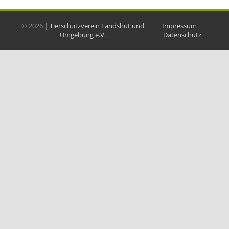
©
2026 |
Tierschutzverein Landshut und
Impressum
|
Umgebung e.V.
Datenschutz