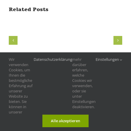
Related Posts
Wir
Datenschutzerklärung
mehr
Einstellungen
verwenden
darüber
Cookies, um
erfahren,
Ihnen die
welche
bestmögliche
Cookies wir
Erfahrung auf
verwenden,
unserer
oder sie
Website zu
unter
bieten. Sie
Einstellungen
können in
deaktivieren.
unserer
©
2026 |
Tierschutzverein Landshut und
Impressum
|
Alle akzeptieren
Umgebung e.V.
Datenschutz