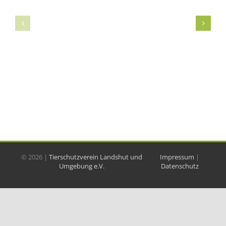
©
2026 |
Tierschutzverein Landshut und
Impressum
|
Umgebung e.V.
Datenschutz