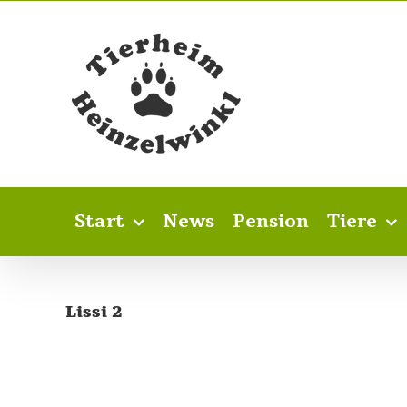
Skip
to
content
Start
News
Pension
Tiere
Lissi 2