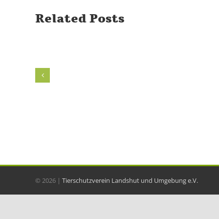
Related Posts
©
2026 |
Tierschutzverein Landshut und Umgebung e.V.