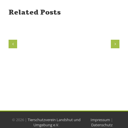
Related Posts
©
2026 |
Tierschutzverein Landshut und
Impressum
|
Umgebung e.V.
Datenschutz