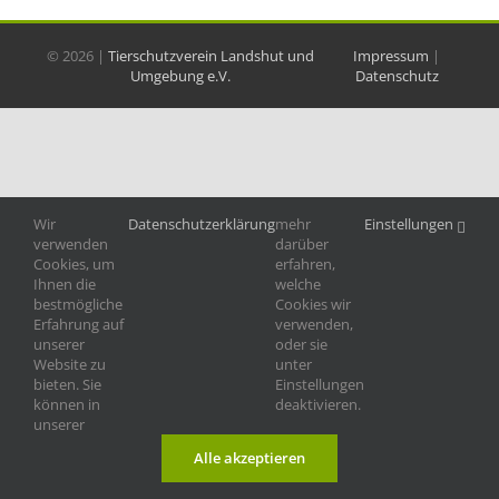
©
2026 |
Tierschutzverein Landshut und
Impressum
|
Umgebung e.V.
Datenschutz
Wir
Datenschutzerklärung
mehr
Einstellungen
verwenden
darüber
Cookies, um
erfahren,
Ihnen die
welche
bestmögliche
Cookies wir
Erfahrung auf
verwenden,
unserer
oder sie
Website zu
unter
bieten. Sie
Einstellungen
können in
deaktivieren.
unserer
Alle akzeptieren