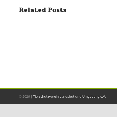
Related Posts
©
2026 |
Tierschutzverein Landshut und Umgebung e.V.