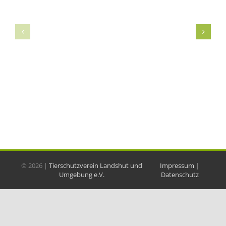
©
2026 |
Tierschutzverein Landshut und
Impressum
|
Umgebung e.V.
Datenschutz