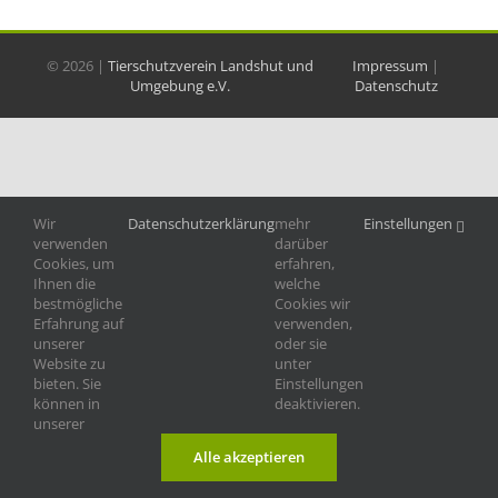
©
2026 |
Tierschutzverein Landshut und
Impressum
|
Umgebung e.V.
Datenschutz
Wir
Datenschutzerklärung
mehr
Einstellungen
verwenden
darüber
Cookies, um
erfahren,
Ihnen die
welche
bestmögliche
Cookies wir
Erfahrung auf
verwenden,
unserer
oder sie
Website zu
unter
bieten. Sie
Einstellungen
können in
deaktivieren.
unserer
Alle akzeptieren