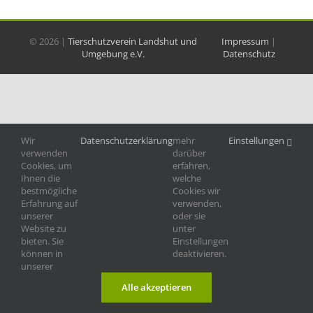
©
2026 |
Tierschutzverein Landshut und
Impressum
|
Umgebung e.V.
Datenschutz
Wir
Datenschutzerklärung
mehr
Einstellungen
verwenden
darüber
Cookies, um
erfahren,
Ihnen die
welche
bestmögliche
Cookies wir
Erfahrung auf
verwenden,
unserer
oder sie
Website zu
unter
bieten. Sie
Einstellungen
können in
deaktivieren.
unserer
Alle akzeptieren