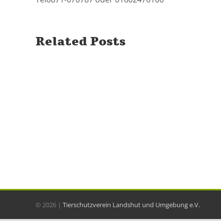
Related Posts
©
2026 |
Tierschutzverein Landshut und Umgebung e.V.