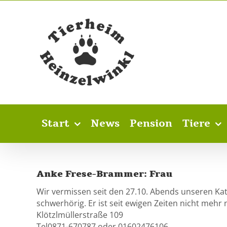
Skip
to
content
Start
News
Pension
Tiere
Anke Frese-Brammer: Frau
Wir vermissen seit den 27.10. Abends unseren Kater 
schwerhörig. Er ist seit ewigen Zeiten nicht meh
Klötzlmüllerstraße 109
Tel0871-670787 oder 01602476106