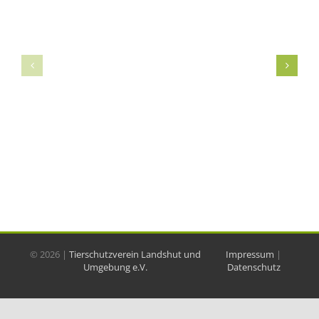
©
2026 |
Tierschutzverein Landshut und
Impressum
|
Umgebung e.V.
Datenschutz