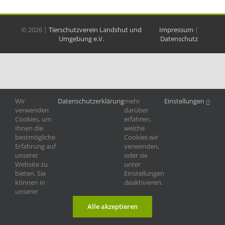
©
2026 |
Tierschutzverein Landshut und
Impressum
|
Umgebung e.V.
Datenschutz
Wir
Datenschutzerklärung
mehr
Einstellungen
verwenden
darüber
Cookies, um
erfahren,
Ihnen die
welche
bestmögliche
Cookies wir
Erfahrung auf
verwenden,
unserer
oder sie
Website zu
unter
bieten. Sie
Einstellungen
können in
deaktivieren.
unserer
Alle akzeptieren