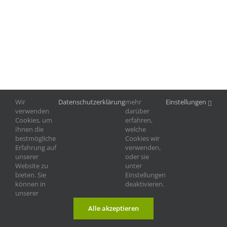
Wir
Datenschutzerklärung
mehr
Einstellungen
verwenden
darüber
Cookies, um
erfahren,
Ihnen die
welche
bestmögliche
Cookies wir
Erfahrung auf
verwenden,
unserer
oder sie
Website zu
unter
©
2026 |
Tierschutzverein Landshut und
Impressum
|
bieten. Sie
Einstellungen
Umgebung e.V.
Datenschutz
können in
deaktivieren.
unserer
Alle akzeptieren